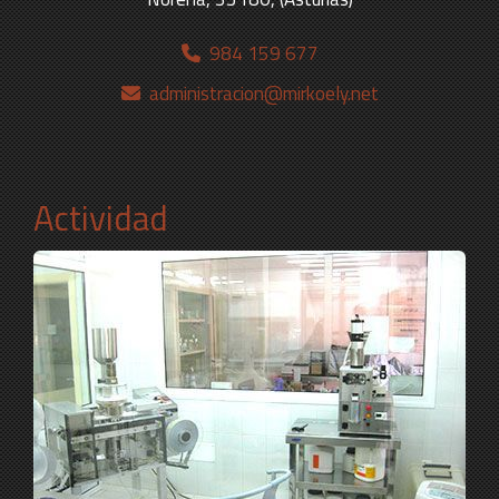
984 159 677
administracion
mirkoely.net
Actividad